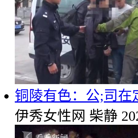
铜陵有色：公;司
伊秀女性网
柴静
20