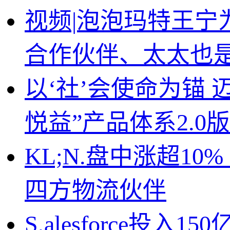
视频|泡泡玛特王宁为
合作伙伴、太太也
以‘社’会使命为锚 
悦益”产品体系2.0版
KL;N.盘中涨超1
四方物流伙伴
S,alesforce投