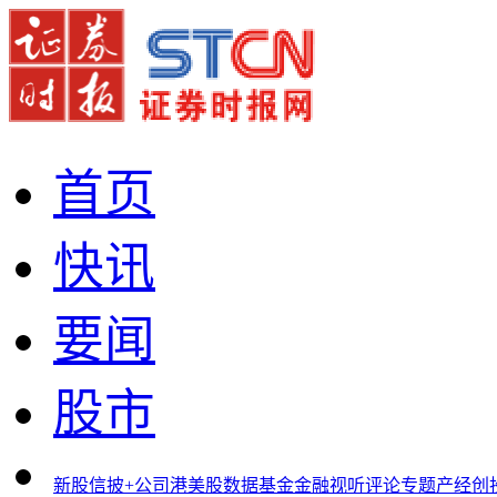
首页
快讯
要闻
股市
新股
信披+
公司
港美股
数据
基金
金融
视听
评论
专题
产经
创