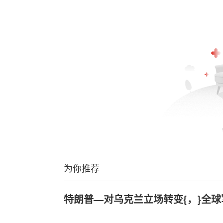
为你推荐
特朗普—对乌克兰立场转变{，}全