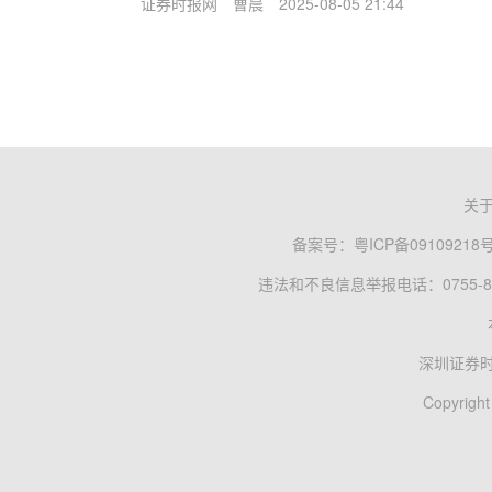
证券时报网
曹晨
2025-08-05 21:44
关
备案号：
粤ICP备09109218
违法和不良信息举报电话：0755-83
深圳证券
Copyright