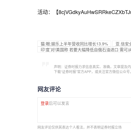
活动：【
8cjVGdkyAuHwSRRkeCZXbTJ
猫:眼;娱乐上半年营收同比增长13.9%
亚.信安
印‘度’对!美国称 若要大幅降低自俄石油进口 需
声明：证券时报力求信息真实、准确，文章提及内
下载“证券时报”官方APP，或关注官方微信公众
网友评论
登录
后可以发言
网友评论仅供其表达个人看法，并不表明证券时报立场