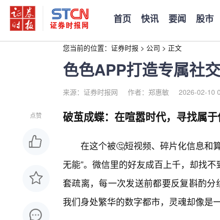
首页
快讯
要闻
股市
您当前的位置：
证券时报
>
公司
>
正文
色色APP打造专属社
来源：证券时报网
作者：郑惠敏
2026-02-10 
破茧成蝶：在喧嚣时代，寻找属于
点赞
在这个被🤔短视频、碎片化信息和
无能”。微信里的好友成百上千，却找不
套疏离，每一次发送前都要反复斟酌分组
我们身处繁华的数字都市，灵魂却像是